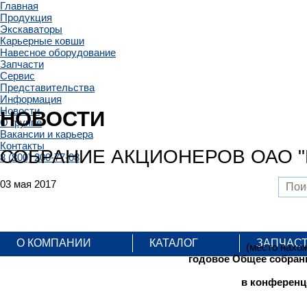
Главная
Продукция
Экскаваторы
Карьерные ковши
Навесное оборудование
Запчасти
Сервис
Представительства
Информация
Новости
НОВОСТИ
О группе
Вакансии и карьера
Контакты
СОБРАНИЕ АКЦИОНЕРОВ ОАО "
8 (800) 200-77-08
03 мая 2017
О КОМПАНИИ
КАТАЛОГ
ЗАПЧАС
(место нахо
годовое Общее собрани
в конференц