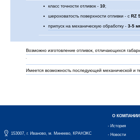
класс точности отливок -
10
;
шероховатость поверхности отливки - с
RZ 
припуск на механическую обработку -
3-5 м
Возможно изготовление отливок, отличающихся габари
Имеется возможность последующей механической и те
О КОМПАНИИ
- История
153007, г. Иваново, м. Минеево, КРАНЭКС
- Новости