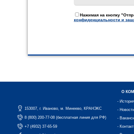
Нажимая на кнопку "Отпр
конфиденциальности и защ
О КО
- Истори
153007, г. Иваново, м. Минеево, КРАНЭКС
- Новост
8 (800) 200-77-08 (бесплатная линия для РФ)
- Ваканс
+7 (4932) 37-65-59
- Контак