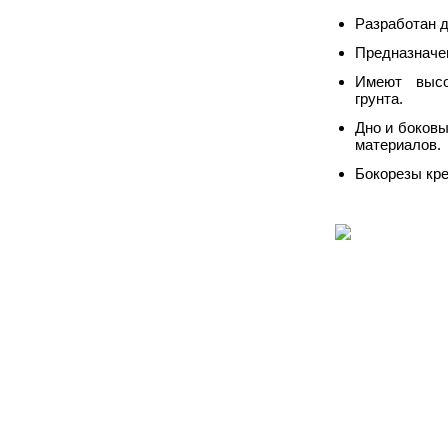
Разработан д
Предназначен
Имеют высо
грунта.
Дно и боков
материалов.
Бокорезы кре