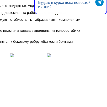
Будьте в курсе всех новостей
ля стандартных моделей экскаваторов.
и акций
 для земляных работ на лёгких грунтах.
кую стойкость к абразивным компонентам
ые пластины ковша выполнены из износостойких
пятся к боковому ребру жёсткости болтами.