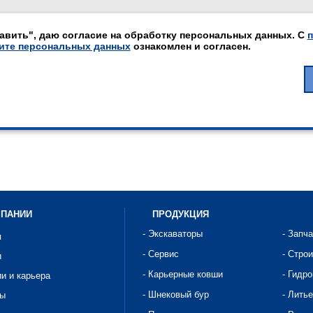
авить", даю согласие на обработку персональных данных. С
п
ите персональных данных
ознакомлен и согласен.
МПАНИИ
ПРОДУКЦИЯ
- Экскаваторы
- Запч
я
- Сервис
- Стро
и
- Карьерные ковши
- Гидр
ии и карьера
- Шнековый бур
- Литье
ты