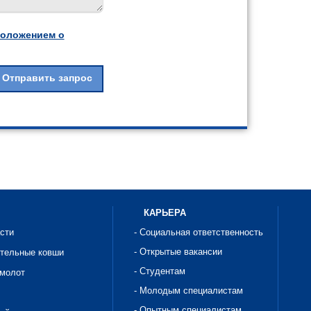
оложением о
КАРЬЕРА
асти
- Социальная ответственность
- Открытые вакансии
ительные ковши
- Студентам
омолот
- Молодым специалистам
- Опытным специалистам