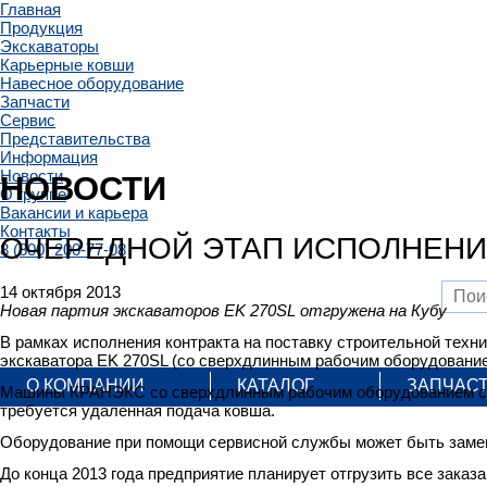
Главная
Продукция
Экскаваторы
Карьерные ковши
Навесное оборудование
Запчасти
Сервис
Представительства
Информация
Новости
НОВОСТИ
О группе
Вакансии и карьера
Контакты
ОЧЕРЕДНОЙ ЭТАП ИСПОЛНЕНИ
8 (800) 200-77-08
14 октября 2013
Новая партия экскаваторов EK 270SL отгружена на Кубу
В рамках исполнения контракта на поставку строительной тех
экскаватора EK 270SL (со сверхдлинным рабочим оборудование
О КОМПАНИИ
КАТАЛОГ
ЗАПЧАС
Машины КРАНЭКС со сверхдлинным рабочим оборудованием с
требуется удаленная подача ковша.
Оборудование при помощи сервисной службы может быть замен
До конца 2013 года предприятие планирует отгрузить все заказ