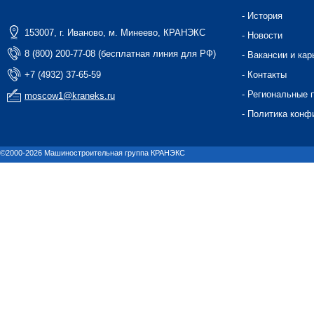
- История
153007, г. Иваново, м. Минеево, КРАНЭКС
- Новости
8 (800) 200-77-08 (бесплатная линия для РФ)
- Вакансии и кар
+7 (4932) 37-65-59
- Контакты
- Региональные 
moscow1@kraneks.ru
- Политика конф
©2000-2026 Машиностроительная группа КРАНЭКС