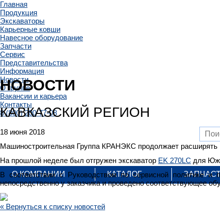
Главная
Продукция
Экскаваторы
Карьерные ковши
Навесное оборудование
Запчасти
Сервис
Представительства
Информация
Новости
НОВОСТИ
О группе
Вакансии и карьера
Контакты
КАВКАЗСКИЙ РЕГИОН
8 (800) 200-77-08
18 июня 2018
Машиностроительная Группа КРАНЭКС продолжает расширять г
На прошлой неделе был отгружен экскаватор
EK 270LC
для Южн
О КОМПАНИИ
КАТАЛОГ
ЗАПЧАС
В соответствии с Руководством по сервисной политике и
непосредственно у заказчика и проведено соответствующее обу
« Вернуться к списку новостей